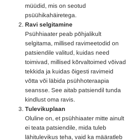
müüdid, mis on seotud
psüühikahäiretega.
Ravi selgitamine
Psühhiaater peab põhjalikult
selgitama, millised ravimeetodid on
patsiendile valitud, kuidas need
toimivad, millised kõrvaltoimed võivad
tekkida ja kuidas õigesti ravimeid
võtta või läbida psühhoteraapia
seansse. See aitab patsiendil tunda
kindlust oma ravis.
Tulevikuplaan
Oluline on, et psühhiaater mitte ainult
ei teata patsiendile, mida tuleb
lähitulevikus teha, vaid ka määratleb