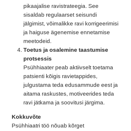
pikaajalise ravistrateegia. See
sisaldab regulaarset seisundi
jälgimist, võimalikke ravi korrigeerimisi
ja haiguse ägenemise ennetamise
meetodeid.
Toetus ja osalemine taastumise
protsessis
Psühhiaater peab aktiivselt toetama
patsienti kõigis ravietappides,
julgustama teda edusammude eest ja
aitama raskustes, motiveerides teda
ravi jätkama ja soovitusi järgima.
Kokkuvõte
Psühhiaatri töö nõuab kõrget