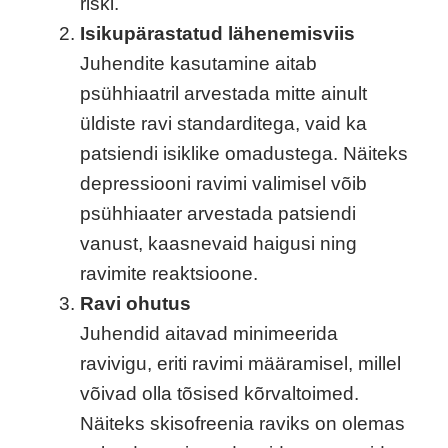
riski.
Isikupärastatud lähenemisviis
Juhendite kasutamine aitab
psühhiaatril arvestada mitte ainult
üldiste ravi standarditega, vaid ka
patsiendi isiklike omadustega. Näiteks
depressiooni ravimi valimisel võib
psühhiaater arvestada patsiendi
vanust, kaasnevaid haigusi ning
ravimite reaktsioone.
Ravi ohutus
Juhendid aitavad minimeerida
ravivigu, eriti ravimi määramisel, millel
võivad olla tõsised kõrvaltoimed.
Näiteks skisofreenia raviks on olemas