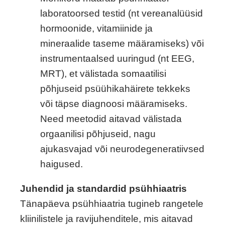
laboratoorsed testid (nt vereanalüüsid
hormoonide, vitamiinide ja
mineraalide taseme määramiseks) või
instrumentaalsed uuringud (nt EEG,
MRT), et välistada somaatilisi
põhjuseid psüühikahäirete tekkeks
või täpse diagnoosi määramiseks.
Need meetodid aitavad välistada
orgaanilisi põhjuseid, nagu
ajukasvajad või neurodegeneratiivsed
haigused.
Juhendid ja standardid psühhiaatris
Tänapäeva psühhiaatria tugineb rangetele
kliinilistele ja ravijuhenditele, mis aitavad