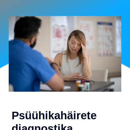
Psüühikahäirete
diagnostika