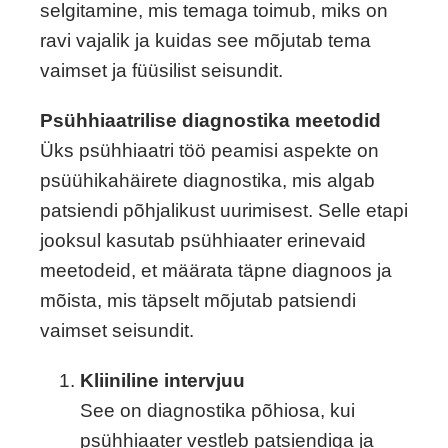
selgitamine, mis temaga toimub, miks on
ravi vajalik ja kuidas see mõjutab tema
vaimset ja füüsilist seisundit.
Psühhiaatrilise diagnostika meetodid
Üks psühhiaatri töö peamisi aspekte on
psüühikahäirete diagnostika, mis algab
patsiendi põhjalikust uurimisest. Selle etapi
jooksul kasutab psühhiaater erinevaid
meetodeid, et määrata täpne diagnoos ja
mõista, mis täpselt mõjutab patsiendi
vaimset seisundit.
Kliiniline intervjuu
See on diagnostika põhiosa, kui
psühhiaater vestleb patsiendiga ja