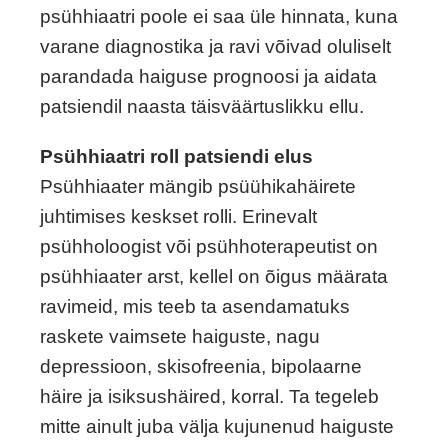
psühhiaatri poole ei saa üle hinnata, kuna
varane diagnostika ja ravi võivad oluliselt
parandada haiguse prognoosi ja aidata
patsiendil naasta täisväärtuslikku ellu.
Psühhiaatri roll patsiendi elus
Psühhiaater mängib psüühikahäirete
juhtimises keskset rolli. Erinevalt
psühholoogist või psühhoterapeutist on
psühhiaater arst, kellel on õigus määrata
ravimeid, mis teeb ta asendamatuks
raskete vaimsete haiguste, nagu
depressioon, skisofreenia, bipolaarne
häire ja isiksushäired, korral. Ta tegeleb
mitte ainult juba välja kujunenud haiguste