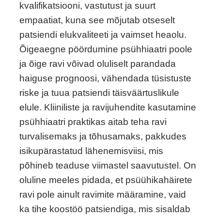
kvalifikatsiooni, vastutust ja suurt
empaatiat, kuna see mõjutab otseselt
patsiendi elukvaliteeti ja vaimset heaolu.
Õigeaegne pöördumine psühhiaatri poole
ja õige ravi võivad oluliselt parandada
haiguse prognoosi, vähendada tüsistuste
riske ja tuua patsiendi täisväärtuslikule
elule. Kliiniliste ja ravijuhendite kasutamine
psühhiaatri praktikas aitab teha ravi
turvalisemaks ja tõhusamaks, pakkudes
isikupärastatud lähenemisviisi, mis
põhineb teaduse viimastel saavutustel. On
oluline meeles pidada, et psüühikahäirete
ravi pole ainult ravimite määramine, vaid
ka tihe koostöö patsiendiga, mis sisaldab