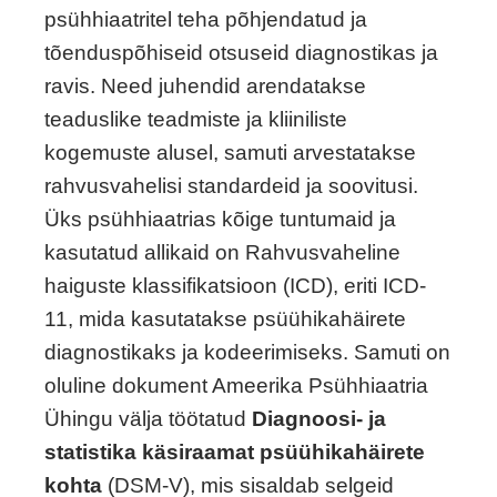
psühhiaatritel teha põhjendatud ja
tõenduspõhiseid otsuseid diagnostikas ja
ravis. Need juhendid arendatakse
teaduslike teadmiste ja kliiniliste
kogemuste alusel, samuti arvestatakse
rahvusvahelisi standardeid ja soovitusi.
Üks psühhiaatrias kõige tuntumaid ja
kasutatud allikaid on Rahvusvaheline
haiguste klassifikatsioon (ICD), eriti ICD-
11, mida kasutatakse psüühikahäirete
diagnostikaks ja kodeerimiseks. Samuti on
oluline dokument Ameerika Psühhiaatria
Ühingu välja töötatud
Diagnoosi- ja
statistika käsiraamat psüühikahäirete
kohta
(DSM-V), mis sisaldab selgeid