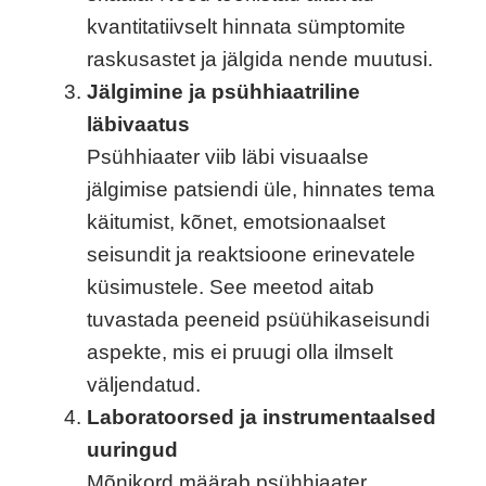
kvantitatiivselt hinnata sümptomite
raskusastet ja jälgida nende muutusi.
Jälgimine ja psühhiaatriline
läbivaatus
Psühhiaater viib läbi visuaalse
jälgimise patsiendi üle, hinnates tema
käitumist, kõnet, emotsionaalset
seisundit ja reaktsioone erinevatele
küsimustele. See meetod aitab
tuvastada peeneid psüühikaseisundi
aspekte, mis ei pruugi olla ilmselt
väljendatud.
Laboratoorsed ja instrumentaalsed
uuringud
Mõnikord määrab psühhiaater