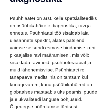
Psühhiaater on arst, kelle spetsialiteediks
on psüühikahäirete diagnostika, ravi ja
ennetus. Psühhiaatri töö sisaldab laia
ülesannete spektrit, alates patsiendi
vaimse seisundi esmase hindamise kuni
pikaajalise ravi määramiseni, mis võib
sisaldada ravimeid, psühhoteraapiat ja
muid lähenemisviise. Psühhiaatri roll
tänapäeva meditsiinis on tähtsam kui
kunagi varem, kuna psüühikahäired on
globaalses mastaabis üks peamisi puude
ja elukvaliteedi languse põhjuseid.
Õigeaegse pöördumise tähtsust