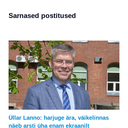
Sarnased postitused
Üllar Lanno: harjuge ära, väikelinnas
näeb arsti üha enam ekraanilt