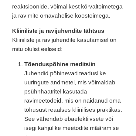
reaktsioonide, võimalikest kõrvaltoimetega
ja ravimite omavahelise koostoimega.
Kliiniliste ja ravijuhendite tähtsus
Kliiniliste ja ravijuhendite kasutamisel on
mitu olulist eeliseid:
Tõenduspõhine meditsiin
Juhendid põhinevad teaduslike
uuringute andmetel, mis võimaldab
psühhhaatritel kasutada
ravimeetodeid, mis on näidanud oma
tõhusust reaalses kliinilises praktikas.
See vähendab ebaefektiivsete või
isegi kahjulike meetodite määramise