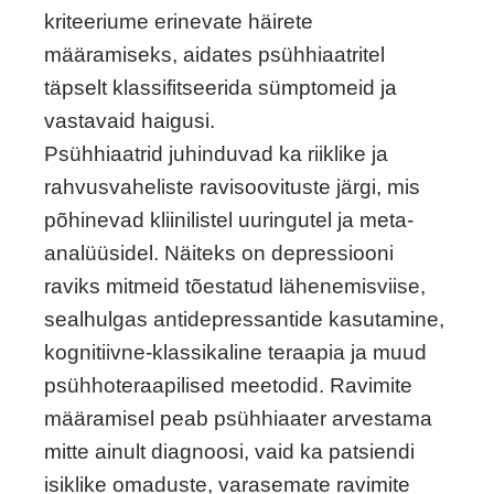
kriteeriume erinevate häirete
määramiseks, aidates psühhiaatritel
täpselt klassifitseerida sümptomeid ja
vastavaid haigusi.
Psühhiaatrid juhinduvad ka riiklike ja
rahvusvaheliste ravisoovituste järgi, mis
põhinevad kliinilistel uuringutel ja meta-
analüüsidel. Näiteks on depressiooni
raviks mitmeid tõestatud lähenemisviise,
sealhulgas antidepressantide kasutamine,
kognitiivne-klassikaline teraapia ja muud
psühhoteraapilised meetodid. Ravimite
määramisel peab psühhiaater arvestama
mitte ainult diagnoosi, vaid ka patsiendi
isiklike omaduste, varasemate ravimite