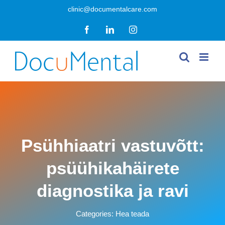
Skip
clinic@documentalcare.com
to
Facebook
LinkedIn
Instagram
content
Psühhiaatri vastuvõtt:
psüühikahäirete
diagnostika ja ravi
Categories:
Hea teada