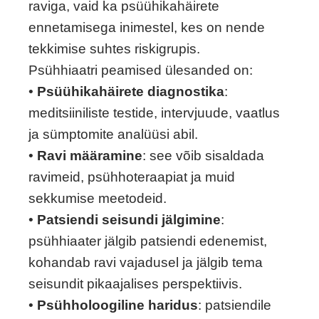
raviga, vaid ka psüühikahäirete
ennetamisega inimestel, kes on nende
tekkimise suhtes riskigrupis.
Psühhiaatri peamised ülesanded on:
•
Psüühikahäirete diagnostika
:
meditsiiniliste testide, intervjuude, vaatlus
ja sümptomite analüüsi abil.
•
Ravi määramine
: see võib sisaldada
ravimeid, psühhoteraapiat ja muid
sekkumise meetodeid.
•
Patsiendi seisundi jälgimine
:
psühhiaater jälgib patsiendi edenemist,
kohandab ravi vajadusel ja jälgib tema
seisundit pikaajalises perspektiivis.
•
Psühholoogiline haridus
: patsiendile