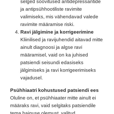
selged soovitused antidepressantide
ja antipsühhootiliste ravimite
valimiseks, mis vähendavad valede
ravimite määramise riski.
Ravi jälgimine ja korrigeerimine
Kliinilised ja ravijuhendid aitavad mitte
ainult diagnoosi ja algse ravi
määramisel, vaid on ka juhised
patsiendi seisundi edasiseks
jälgimiseks ja ravi korrigeerimiseks
vajadusel.
Psühhiaatri kohustused patsiendi ees
Oluline on, et psühhiaater mitte ainult ei
määraks ravi, vaid selgitaks patsiendile
tema haiguse olemust, valitud