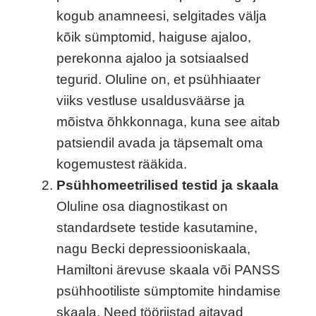
kogub anamneesi, selgitades välja
kõik sümptomid, haiguse ajaloo,
perekonna ajaloo ja sotsiaalsed
tegurid. Oluline on, et psühhiaater
viiks vestluse usaldusväärse ja
mõistva õhkkonnaga, kuna see aitab
patsiendil avada ja täpsemalt oma
kogemustest rääkida.
Psühhomeetrilised testid ja skaala
Oluline osa diagnostikast on
standardsete testide kasutamine,
nagu Becki depressiooniskaala,
Hamiltoni ärevuse skaala või PANSS
psühhootiliste sümptomite hindamise
skaala. Need tööriistad aitavad