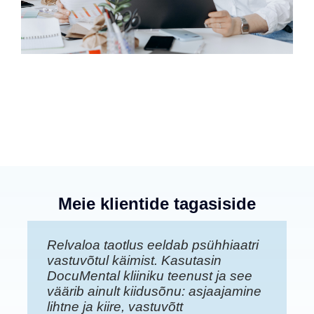
Meie klientide tagasiside
Relvaloa taotlus eeldab psühhiaatri
Oleme väga tänulikud DocuMental
Helmes soovib olla oma inimeste
vastuvõtul käimist. Kasutasin
Kliinikule professionaalse ja
jaoks parim partner kasvuks, luues
DocuMental kliiniku teenust ja see
pikaajalisele koostöö eest. Meie
soodsa keskkonna nii
väärib ainult kiidusõnu: asjaajamine
noored on saanud kiirelt
professionaalseks kui ka
lihtne ja kiire, vastuvõtt
asjatundlikku ja vajalikku
personaalseks kasvuks. Just