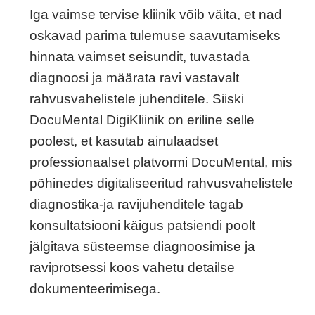
Iga vaimse tervise kliinik võib väita, et nad
oskavad parima tulemuse saavutamiseks
hinnata vaimset seisundit, tuvastada
diagnoosi ja määrata ravi vastavalt
rahvusvahelistele juhenditele. Siiski
DocuMental DigiKliinik on eriline selle
poolest, et kasutab ainulaadset
professionaalset platvormi DocuMental, mis
põhinedes digitaliseeritud rahvusvahelistele
diagnostika-ja ravijuhenditele tagab
konsultatsiooni käigus patsiendi poolt
jälgitava süsteemse diagnoosimise ja
raviprotsessi koos vahetu detailse
dokumenteerimisega.