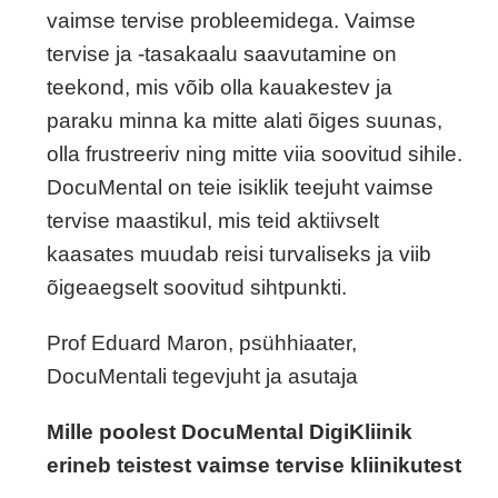
vaimse tervise probleemidega. Vaimse
tervise ja -tasakaalu saavutamine on
teekond, mis võib olla kauakestev ja
paraku minna ka mitte alati õiges suunas,
olla frustreeriv ning mitte viia soovitud sihile.
DocuMental on teie isiklik teejuht vaimse
tervise maastikul, mis teid aktiivselt
kaasates muudab reisi turvaliseks ja viib
õigeaegselt soovitud sihtpunkti.
Prof Eduard Maron, psühhiaater,
DocuMentali tegevjuht ja asutaja
Mille poolest DocuMental DigiKliinik
erineb teistest vaimse tervise kliinikutest