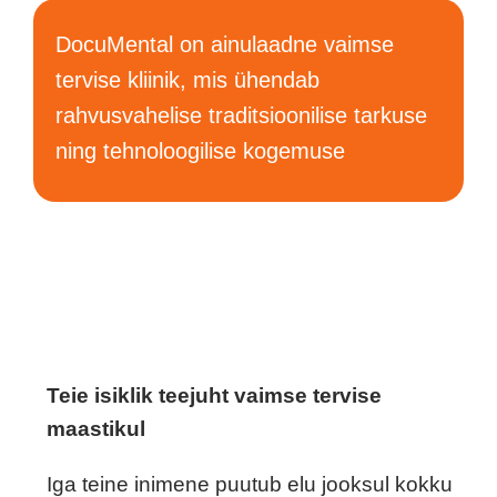
DocuMental on ainulaadne vaimse
tervise kliinik, mis ühendab
rahvusvahelise traditsioonilise tarkuse
ning tehnoloogilise kogemuse
Teie isiklik teejuht vaimse tervise
maastikul
Iga teine inimene puutub elu jooksul kokku