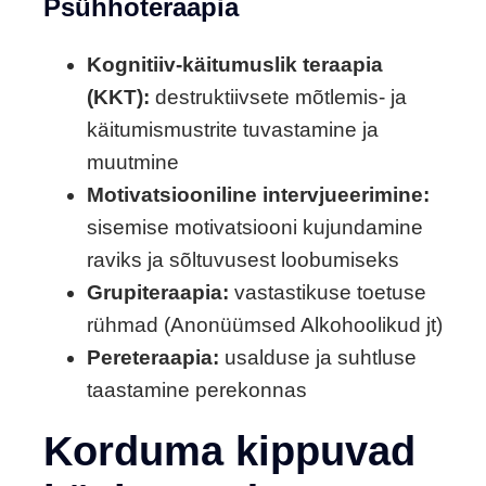
Psühhoteraapia
Kognitiiv-käitumuslik teraapia
(KKT):
destruktiivsete mõtlemis- ja
käitumismustrite tuvastamine ja
muutmine
Motivatsiooniline intervjueerimine:
sisemise motivatsiooni kujundamine
raviks ja sõltuvusest loobumiseks
Grupiteraapia:
vastastikuse toetuse
rühmad (Anonüümsed Alkohoolikud jt)
Pereteraapia:
usalduse ja suhtluse
taastamine perekonnas
Korduma kippuvad