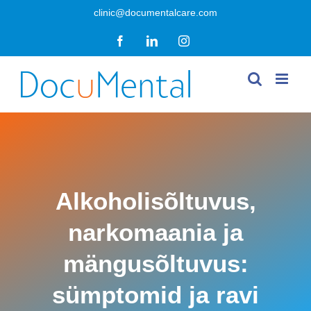
Skip
clinic@documentalcare.com
to
Facebook
LinkedIn
Instagram
content
Alkoholisõltuvus,
narkomaania ja
mängusõltuvus:
sümptomid ja ravi