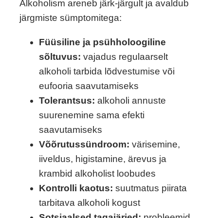
Alkoholism areneb järk-järgult ja avaldub
järgmiste sümptomitega:
Füüsiline ja psühholoogiline
sõltuvus:
vajadus regulaarselt
alkoholi tarbida lõdvestumise või
eufooria saavutamiseks
Tolerantsus:
alkoholi annuste
suurenemine sama efekti
saavutamiseks
Võõrutussündroom:
värisemine,
iiveldus, higistamine, ärevus ja
krambid alkoholist loobudes
Kontrolli kaotus:
suutmatus piirata
tarbitava alkoholi kogust
Sotsiaalsed tagajärjed:
probleemid