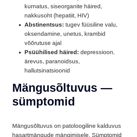
kurnatus, siseorganite häired,
nakkusoht (hepatiit, HIV)
Abstinentsus:
tugev füüsiline valu,
oksendamine, unetus, krambid
võõrutuse ajal
Psüühilised häired:
depressioon,
ärevus, paranoidsus,
hallutsinatsioonid
Mängusõltuvus —
sümptomid
Mängusõltuvus on patoloogiline kalduvus
hasartmängude mängimisele. Sümptomid