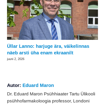
Üllar Lanno: harjuge ära, väikelinnas
näeb arsti üha enam ekraanilt
juuni 2, 2026
Autor:
Eduard Maron
Dr. Eduard Maron Psühhiaater Tartu Ülikooli
psühhofarmakoloogia professor, Londoni