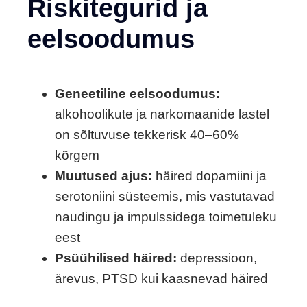
Riskitegurid ja
eelsoodumus
Geneetiline eelsoodumus:
alkohoolikute ja narkomaanide lastel
on sõltuvuse tekkerisk 40–60%
kõrgem
Muutused ajus:
häired dopamiini ja
serotoniini süsteemis, mis vastutavad
naudingu ja impulssidega toimetuleku
eest
Psüühilised häired:
depressioon,
ärevus, PTSD kui kaasnevad häired