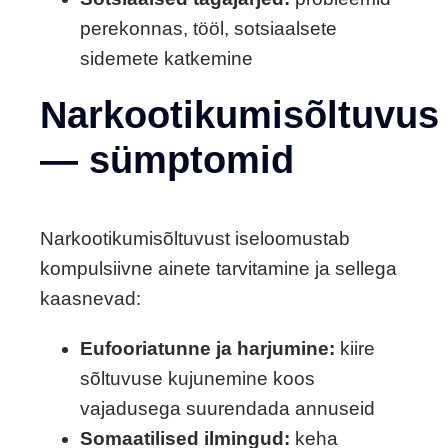
perekonnas, tööl, sotsiaalsete
sidemete katkemine
Narkootikumisõltuvus
— sümptomid
Narkootikumisõltuvust iseloomustab
kompulsiivne ainete tarvitamine ja sellega
kaasnevad:
Eufooriatunne ja harjumine:
kiire
sõltuvuse kujunemine koos
vajadusega suurendada annuseid
Somaatilised ilmingud:
keha