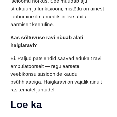
iseloomu nõrkus. See muudab aju
struktuuri ja funktsiooni, mistõttu on ainest
loobumine ilma meditsiinilise abita
äärmiselt keeruline.
Kas sõltuvuse ravi nõuab alati
haiglaravi?
Ei. Paljud patsiendid saavad edukalt ravi
ambulatoorselt — regulaarsete
veebikonsultatsioonide kaudu
psühhiaatriga. Haiglaravi on vajalik ainult
raskematel juhtudel.
Loe ka