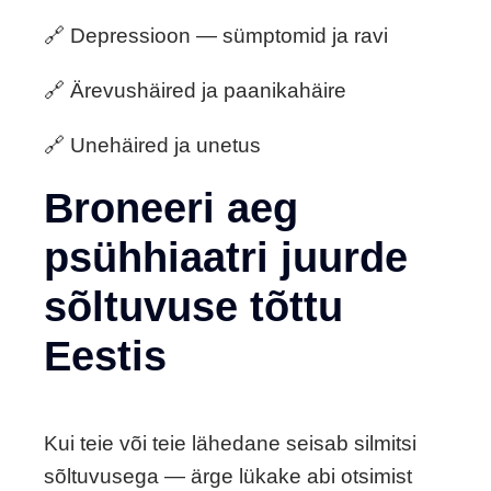
🔗 Depressioon — sümptomid ja ravi
🔗 Ärevushäired ja paanikahäire
🔗 Unehäired ja unetus
Broneeri aeg
psühhiaatri juurde
sõltuvuse tõttu
Eestis
Kui teie või teie lähedane seisab silmitsi
sõltuvusega — ärge lükake abi otsimist