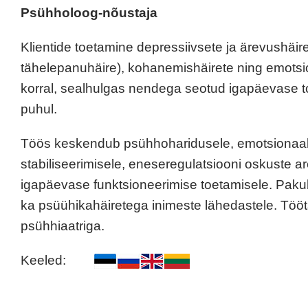
Psühholoog-nõustaja
Klientide toetamine depressiivsete ja ärevushäire
tähelepanuhäire), kohanemishäirete ning emotsi
korral, sealhulgas nendega seotud igapäevase t
puhul.
Töös keskendub psühhoharidusele, emotsionaal
stabiliseerimisele, eneseregulatsiooni oskuste a
igapäevase funktsioneerimise toetamisele. Pakub
ka psüühikahäiretega inimeste lähedastele. Töö
psühhiaatriga.
Keeled: