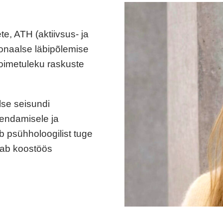
te, ATH (aktiivsus- ja
onaalse läbipõlemise
oimetuleku raskuste
se seisundi
rendamisele ja
 psühholoogilist tuge
tab koostöös