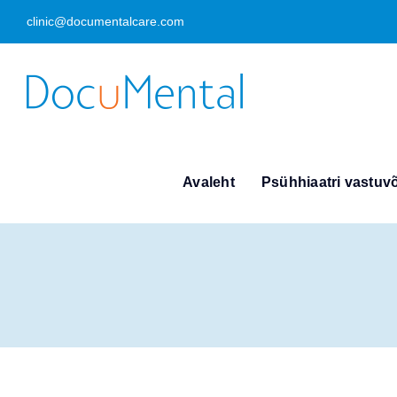
Skip
clinic@documentalcare.com
to
content
Avaleht
Psühhiaatri vastuvõ