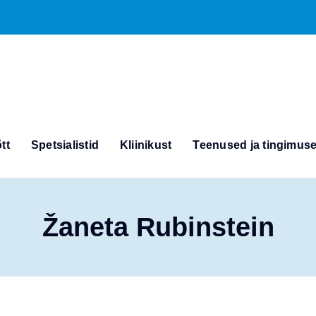
tt
Spetsialistid
Kliinikust
Teenused ja tingimus
Žaneta Rubinstein