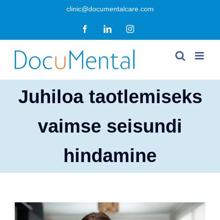
Skip
clinic@documentalcare.com
to
Facebook
LinkedIn
Instagram
content
Juhiloa taotlemiseks
vaimse seisundi
hindamine