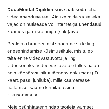
DocuMental Digikliinikus
saab seda teha
videolahenduse teel. Ainuke mida sa selleks
vajad on nutiseade või internetiga ühendatud
kaamera ja mikrofoniga (süle)arvuti.
Peale aja broneerimist saadame sulle lingi
enesehindamise küsimustikule, mis tuleb
täita enne videovastuvõttu ja lingi
videokõneks. Video vastuvõtule tulles palun
hoia käepärast isikut tõendav dokument (ID
kaart, pass, juhiluba), mille kaamerasse
näitamisel saame kinnitada sinu
isikusamasuse.
Meie psühhiaater hindab taotleja vaimset