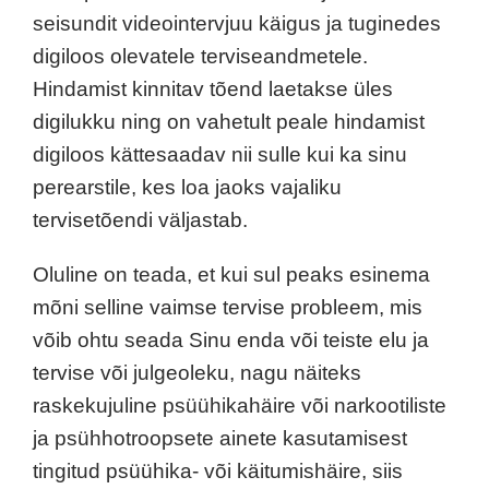
seisundit videointervjuu käigus ja tuginedes
digiloos olevatele terviseandmetele.
Hindamist kinnitav tõend laetakse üles
digilukku ning on vahetult peale hindamist
digiloos kättesaadav nii sulle kui ka sinu
perearstile, kes loa jaoks vajaliku
tervisetõendi väljastab.
Oluline on teada, et kui sul peaks esinema
mõni selline vaimse tervise probleem, mis
võib ohtu seada Sinu enda või teiste elu ja
tervise või julgeoleku, nagu näiteks
raskekujuline psüühikahäire või narkootiliste
ja psühhotroopsete ainete kasutamisest
tingitud psüühika- või käitumishäire, siis