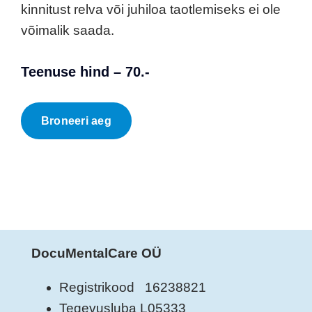
kinnitust relva või juhiloa taotlemiseks ei ole
võimalik saada.
Teenuse hind – 70.-
Broneeri aeg
DocuMentalCare OÜ
Registrikood 16238821
Tegevusluba L05333