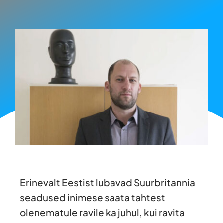
Erinevalt Eestist lubavad Suurbritannia
seadused inimese saata tahtest
olenematule ravile ka juhul, kui ravita