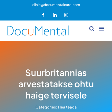
Skip
clinic@documentalcare.com
to
Facebook
LinkedIn
Instagram
content
Suurbritannias
arvestatakse ohtu
haige tervisele
Categories:
Hea teada