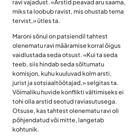
ravi vajadust. «Arstid peavad aru saama,
miks ta loobub ravist, mis ohustab tema
tervist,» ütles ta.
Maroni sõnul on patsiendil tahtest
olenematu ravi määramise korral õigus
vaidlustada seda otsust. «Kui ta seda
teeb, siis hindab seda sõltumatu
komisjon, kuhu kuuluvad kolm arsti,
jurist ja sotsiaaltöötajad,» selgitas ta.
Võimaliku huvide konflikti vältimiseks ei
tohi olla arstid seotud raviasutusega.
Otsuse, kas tahtest olenematu ravi oli
põhjendatud või mitte, langetab
kohtunik.