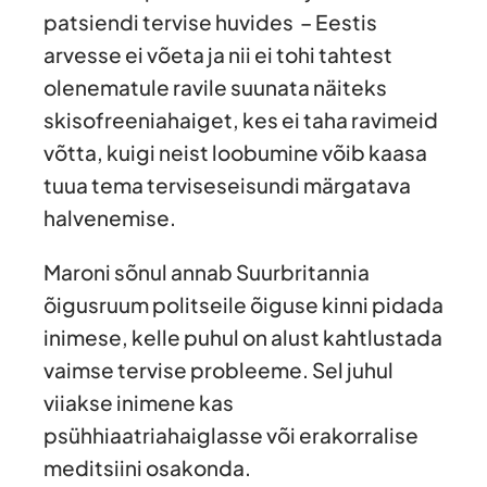
patsiendi tervise huvides – Eestis
arvesse ei võeta ja nii ei tohi tahtest
olenematule ravile suunata näiteks
skisofreeniahaiget, kes ei taha ravimeid
võtta, kuigi neist loobumine võib kaasa
tuua tema terviseseisundi märgatava
halvenemise.
Maroni sõnul annab Suurbritannia
õigusruum politseile õiguse kinni pidada
inimese, kelle puhul on alust kahtlustada
vaimse tervise probleeme. Sel juhul
viiakse inimene kas
psühhiaatriahaiglasse või erakorralise
meditsiini osakonda.