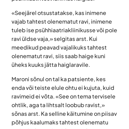
«Seejärel otsustatakse, kas inimene
vajab tahtest olenematut ravi, inimene
tuleb ise psühhiaatriakliinikusse või pole
ravi üldse vaja,» selgitas arst. Kui
meedikud peavad vajalikuks tahtest
olenematut ravi, siis saab haige kuni
üheks kuuks jätta haiglaravile.
Maroni sõnul on tal ka patsiente, kes
enda või teiste elule ohtu ei kujuta, kuid
ravimeid ei võta. «See on tema tervisele
ohtlik, aga ta lihtsalt loobub ravist,»
sõnas arst. Ka selline käitumine on piisav
põhjus kaalumaks tahtest olenematu