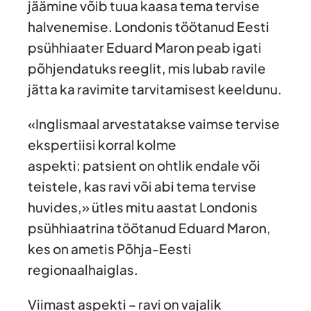
jäämine võib tuua kaasa tema tervise
halvenemise. Londonis töötanud Eesti
psühhiaater Eduard Maron peab igati
põhjendatuks reeglit, mis lubab ravile
jätta ka ravimite tarvitamisest keeldunu.
«Inglismaal arvestatakse vaimse tervise
ekspertiisi korral kolme
aspekti: patsient on ohtlik endale või
teistele, kas ravi või abi tema tervise
huvides,» ütles mitu aastat Londonis
psühhiaatrina töötanud Eduard Maron,
kes on ametis Põhja-Eesti
regionaalhaiglas.
Viimast aspekti – ravi on vajalik