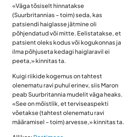
«Väga tõsiselt hinnatakse
(Suurbritannias – toim) seda, kas
patsiendi haiglasse jätmine oli
põhjendatud või mitte. Eelistatakse, et
patsient oleks kodus või kogukonnas ja
ilma põhjuseta kedagi haiglaravil ei
peeta,» kinnitas ta.
Kuigi riikide kogemus on tahtest
olenematu ravi puhul erinev, siis Maron
peab Suurbritannia mudelit väga heaks.
«See on mõistlik, et terviseaspekti
võetakse (tahtest olenematu ravi
määramisel – toim) arvesse,» kinnitas ta.
Allikas:
Postimees