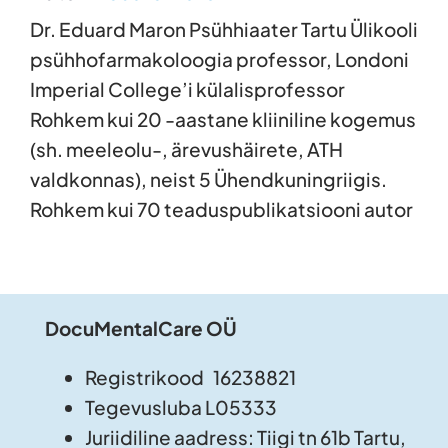
Dr. Eduard Maron Psühhiaater Tartu Ülikooli
psühhofarmakoloogia professor, Londoni
Imperial College’i külalisprofessor
Rohkem kui 20 -aastane kliiniline kogemus
(sh. meeleolu-, ärevushäirete, ATH
valdkonnas), neist 5 Ühendkuningriigis.
Rohkem kui 70 teaduspublikatsiooni autor
DocuMentalCare OÜ
Registrikood 16238821
Tegevusluba L05333
Juriidiline aadress: Tiigi tn 61b Tartu,