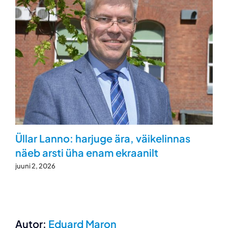
Üllar Lanno: harjuge ära, väikelinnas
näeb arsti üha enam ekraanilt
juuni 2, 2026
Autor:
Eduard Maron