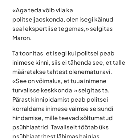
«Aga teda võib viia ka
politseijaoskonda, olen isegi käinud
seal ekspertiise tegemas,» selgitas
Maron.
Ta toonitas, et isegi kui politsei peab
inimese kinni, siis ei tähenda see, et talle
määratakse tahtest olenematu ravi.
«See on võimalus, et tuua inimene
turvalisse keskkonda,» selgitas ta.
Pärast kinnipidamist peab politsei
korraldama inimese vaimse seisundi
hindamise, mille teevad sõltumatud
psühhiaatrid. Tavaliselt töötab üks
psühhiaatritest lähimas haiglas.