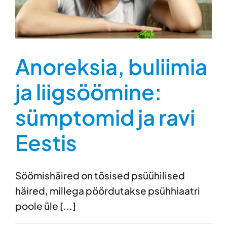
Anoreksia, buliimia
ja liigsöömine:
sümptomid ja ravi
Eestis
Söömishäired on tõsised psüühilised
häired, millega pöördutakse psühhiaatri
poole üle [...]