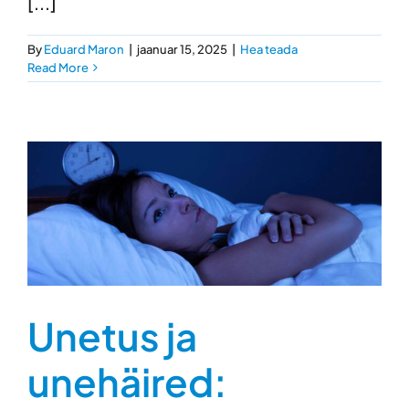
[...]
By
Eduard Maron
|
jaanuar 15, 2025
|
Hea teada
Read More
Unetus ja
unehäired: