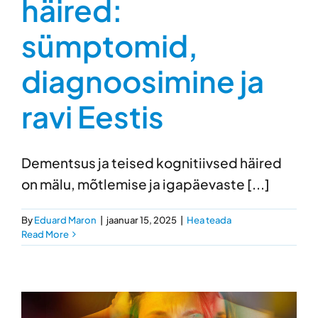
häired:
sümptomid,
diagnoosimine ja
ravi Eestis
Dementsus ja teised kognitiivsed häired
on mälu, mõtlemise ja igapäevaste [...]
By
Eduard Maron
|
jaanuar 15, 2025
|
Hea teada
Read More