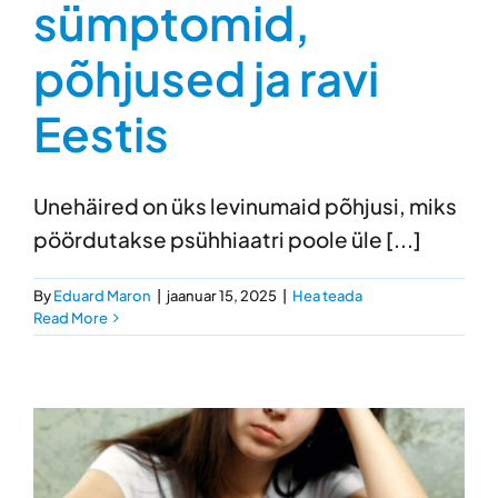
sümptomid,
põhjused ja ravi
Eestis
Unehäired on üks levinumaid põhjusi, miks
pöördutakse psühhiaatri poole üle [...]
By
Eduard Maron
|
jaanuar 15, 2025
|
Hea teada
Read More