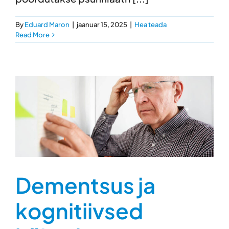
By
Eduard Maron
|
jaanuar 15, 2025
|
Hea teada
Read More
Dementsus ja
kognitiivsed