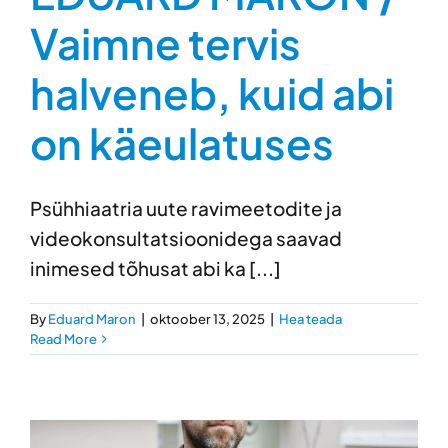
Vaimne tervis
halveneb, kuid abi
on käeulatuses
Psühhiaatria uute ravimeetodite ja
videokonsultatsioonidega saavad
inimesed tõhusat abi ka [...]
By
Eduard Maron
|
oktoober 13, 2025
|
Hea teada
Read More