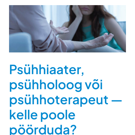
Psühhiaater,
psühholoog või
psühhoterapeut —
kelle poole
pöörduda?