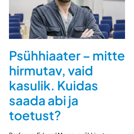
Psühhiaater – mitte
hirmutav, vaid
kasulik. Kuidas
saada abi ja
toetust?