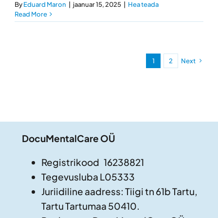
By
Eduard Maron
|
jaanuar 15, 2025
|
Hea teada
Read More
1
2
Next
DocuMentalCare OÜ
Registrikood 16238821
Tegevusluba L05333
Juriidiline aadress: Tiigi tn 61b Tartu,
Tartu Tartumaa 50410.