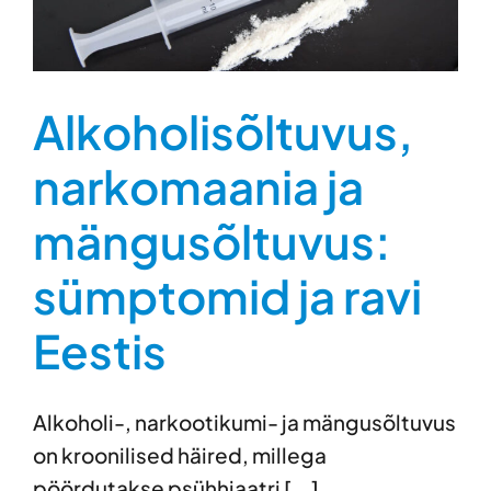
Alkoholisõltuvus,
narkomaania ja
mängusõltuvus:
sümptomid ja ravi
Eestis
Alkoholi-, narkootikumi- ja mängusõltuvus
on kroonilised häired, millega
pöördutakse psühhiaatri [...]