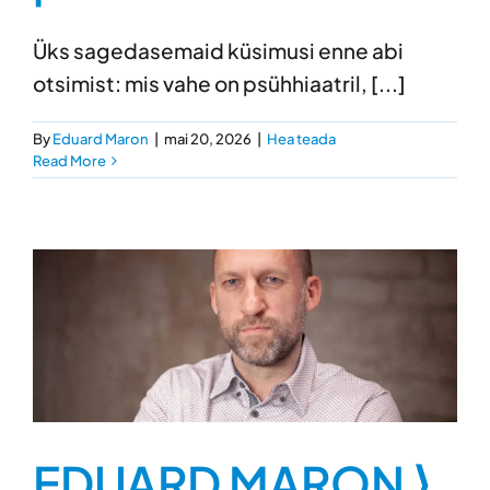
Üks sagedasemaid küsimusi enne abi
otsimist: mis vahe on psühhiaatril, [...]
By
Eduard Maron
|
mai 20, 2026
|
Hea teada
Read More
EDUARD MARON ⟩