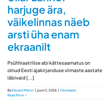
harjuge ära,
väikelinnas näeb
arsti üha enam
ekraanilt
Psühhiaatrilise abi kättesaamatus on
olnud Eesti ajakirjanduse viimaste aastate
läbivaid [...]
By
Eduard Maron
|
juuni 2, 2026
|
Hea teada
Read More