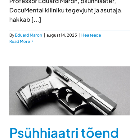
Professor Eduard Maron, psühhiaater,
DocuMental kliiniku tegevjuht ja asutaja,
hakkab [...]
By
Eduard Maron
|
august 14, 2025
|
Hea teada
Read More
Psühhiaatri tõend