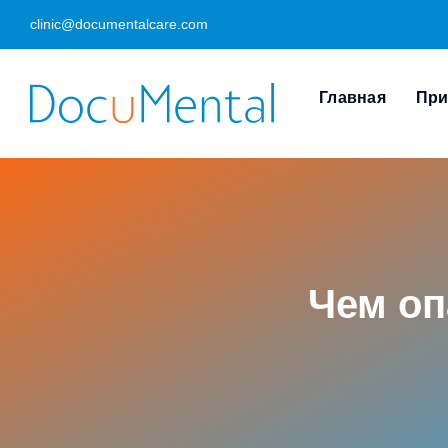
Skip
clinic@documentalcare.com
to
content
Главная
При
Чем оп