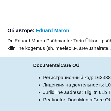
Об авторе:
Eduard Maron
Dr. Eduard Maron Psühhiaater Tartu Ülikooli psü
kliiniline kogemus (sh. meeleolu-, ärevushäirete
DocuMentalCare OÜ
Регистрационный код: 16238
Лицензия на деятельность: L
Juriidiline aadress: Tiigi tn 61b
Peakontor: DocuMentalCare OÜ 