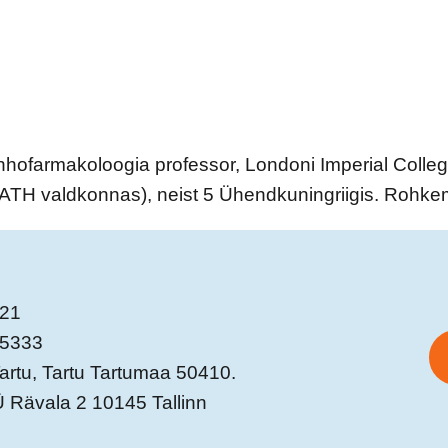
hhofarmakoloogia professor, Londoni Imperial Colleg
, ATH valdkonnas), neist 5 Ühendkuningriigis. Rohke
821
05333
 Tartu, Tartu Tartumaa 50410.
Rävala 2 10145 Tallinn