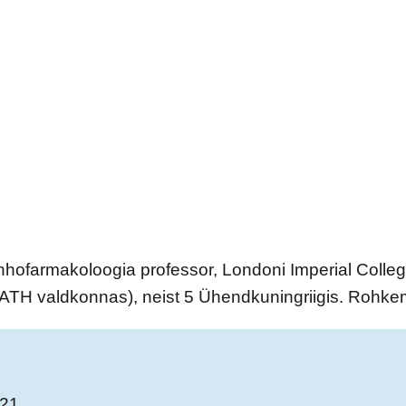
hhofarmakoloogia professor, Londoni Imperial Colleg
, ATH valdkonnas), neist 5 Ühendkuningriigis. Rohke
821