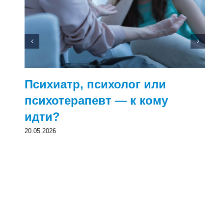
Психиатр, психолог или
психотерапевт — к кому
идти?
20.05.2026