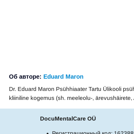
Об авторе:
Eduard Maron
Dr. Eduard Maron Psühhiaater Tartu Ülikooli psü
kliiniline kogemus (sh. meeleolu-, ärevushäirete
DocuMentalCare OÜ
Регистрационный код: 16238