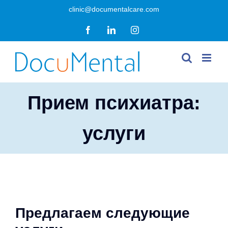
Skip
clinic@documentalcare.com
to
Facebook
LinkedIn
Instagram
content
Прием психиатра:
услуги
Предлагаем следующие