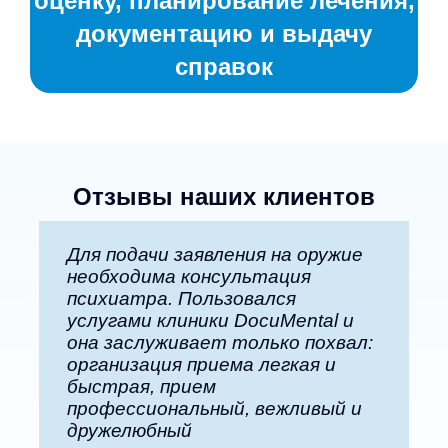
оценку, планирование лечения,
документацию и выдачу
справок
Отзывы наших клиентов
Для подачи заявления на оружие
Мы очень благодарны клинике
Helmes хочет быть лучшим
необходима консультация
DocuMental за профессиональное
партнером для роста своих
психиатра. Пользовался
и долгосрочное сотрудничество.
сотрудников, создавая
услугами клиники DocuMental и
Наши молодые люди быстро
благоприятную среду как для
она заслуживает только похвал:
получили квалифицированную и
профессионального, так и для
организация приема легкая и
необходимую консультацию.
личностного роста. Именно в
быстрая, прием
Спасибо, что вы рядом с нашей
поддержке личностного роста
профессиональный, вежливый и
молодежью!
мы видим, насколько важно
дружелюбный
иметь сеть профессиональных