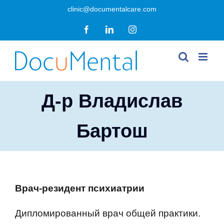
Skip
clinic@documentalcare.com
to
Facebook
LinkedIn
Instagram
content
Д-р Владислав
Бартош
Врач-резидент психиатрии
Дипломированный врач общей практики.