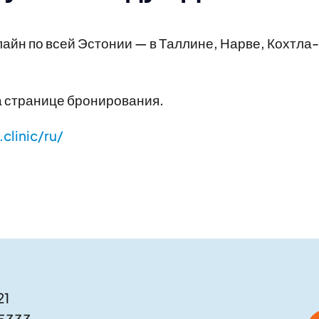
йн по всей Эстонии — в Таллине, Нарве, Кохтла-Я
а странице бронирования.
clinic/ru/
21
05333