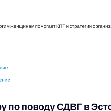
огим женщинам помогает КПТ и стратегии организ
ение
чение
ру по поводу СДВГ в Эст