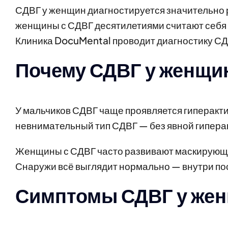
СДВГ у женщин диагностируется значительно ре
женщины с СДВГ десятилетиями считают себя
Клиника DocuMental проводит диагностику СД
Почему СДВГ у женщин
У мальчиков СДВГ чаще проявляется гиперакти
невнимательный тип СДВГ — без явной гиперак
Женщины с СДВГ часто развивают маскирующе
Снаружи всё выглядит нормально — внутри по
Симптомы СДВГ у же