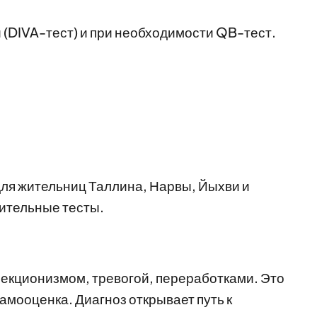
 (DIVA-тест) и при необходимости QB-тест.
для жительниц Таллина, Нарвы, Йыхви и
ительные тесты.
кционизмом, тревогой, переработками. Это
амооценка. Диагноз открывает путь к