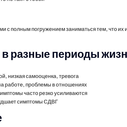
 с полным погружением заниматься тем, что их и
 в разные периоды жиз
ой, низкая самооценка, тревога
 на работе, проблемы в отношениях
имптомы часто резко усиливаются
удшает симптомы СДВГ
е