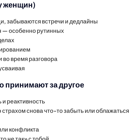
у женщин)
и, забываются встречи и дедлайны
ч — особенно рутинных
делах
нированием
 во время разговора
 усваивая
 принимают за другое
 и реактивность
о страхом снова что-то забыть или облажаться
или конфликта
о не так» с тобой