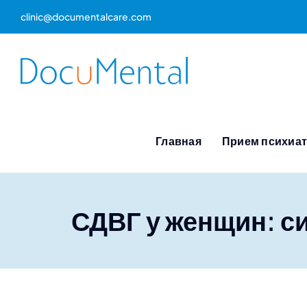
Skip
clinic@documentalcare.com
to
content
Главная
Прием психиа
СДВГ у женщин: с