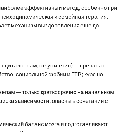
наиболее эффективный метод, особенно при
психодинамическая и семейная терапия.
кает механизм выздоровления ещё до
эсциталопрам, флуоксетин) — препараты
стве, социальной фобии и ГТР; курс не
азепам — только краткосрочно на начальном
 риска зависимости; опасны в сочетании с
ический баланс мозга и подготавливают