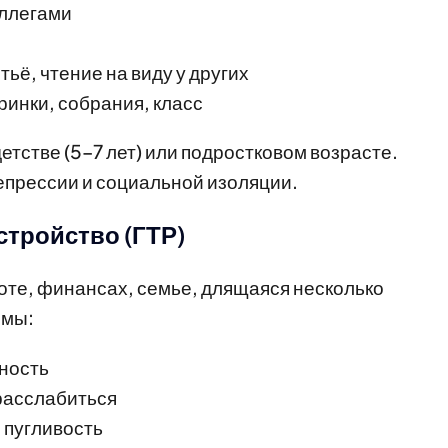
оллегами
ьё, чтение на виду у других
инки, собрания, класс
тстве (5–7 лет) или подростковом возрасте.
депрессии и социальной изоляции.
стройство (ГТР)
оте, финансах, семье, длящаяся несколько
омы:
ность
расслабиться
 пугливость