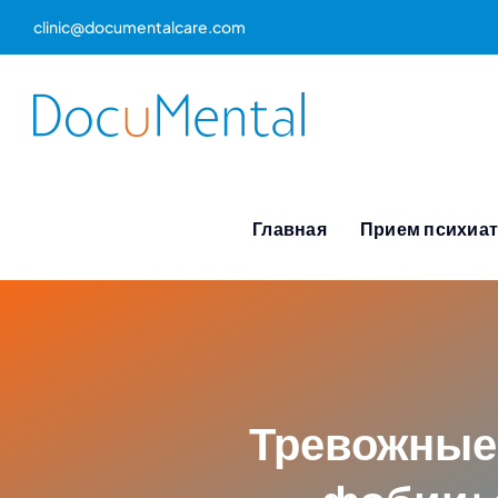
Skip
clinic@documentalcare.com
to
content
Главная
Прием психиа
Тревожные 