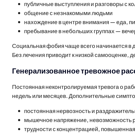
публичные выступления и разговоры с к
общение с незнакомыми людьми
нахождение в центре внимания — еда, пит
пребывание в небольших группах — вечер
Социальная фобия чаще всего начинается в де
Без лечения приводит к низкой самооценке, 
Генерализованное тревожное рас
Постоянная неконтролируемая тревога о раб
недель или месяцев. Дополнительные симпт
постоянная нервозность и раздражитель
мышечное напряжение, невозможность 
трудности с концентрацией, повышенная