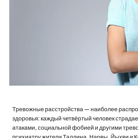
Тревожные расстройства — наиболее распр
здоровья: каждый четвёртый человек страдает
атаками, социальной фобией и другими тре
психиатру жители Таллина, Нарвы, Йыхви и 