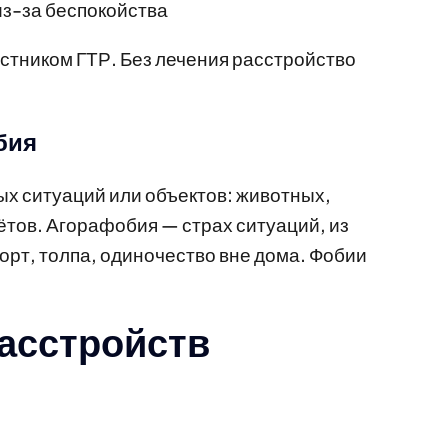
из-за беспокойства
стником ГТР. Без лечения расстройство
бия
х ситуаций или объектов: животных,
ётов. Агорафобия — страх ситуаций, из
рт, толпа, одиночество вне дома. Фобии
асстройств