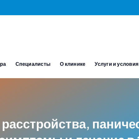
тра
Специалисты
О клинике
Услуги и условия
расстройства, паничес