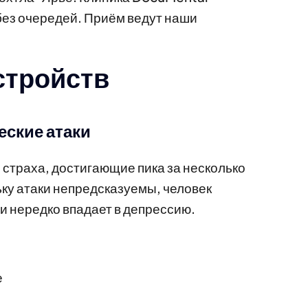
без очередей. Приём ведут наши
стройств
еские атаки
страха, достигающие пика за несколько
ьку атаки непредсказуемы, человек
и нередко впадает в депрессию.
е