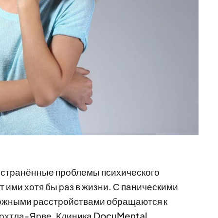
остранённые проблемы психического
 ими хотя бы раз в жизни. С паническими
вожными расстройствами обращаются к
Кохтла-Ярве. Клиника DocuMental