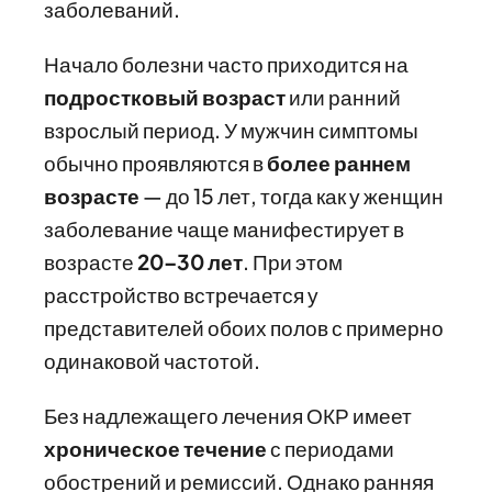
заболеваний.
Начало болезни часто приходится на
подростковый возраст
или ранний
взрослый период. У мужчин симптомы
обычно проявляются в
более раннем
возрасте
— до 15 лет, тогда как у женщин
заболевание чаще манифестирует в
возрасте
20–30 лет
. При этом
расстройство встречается у
представителей обоих полов с примерно
одинаковой частотой.
Без надлежащего лечения ОКР имеет
хроническое течение
с периодами
обострений и ремиссий. Однако ранняя