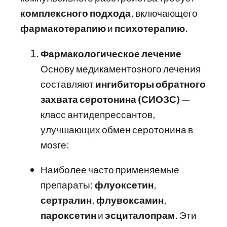
комплексного подхода
, включающего
фармакотерапию
и
психотерапию
.
Фармакологическое лечение
Основу медикаментозного лечения
составляют
ингибиторы обратного
захвата серотонина (СИОЗС)
—
класс антидепрессантов,
улучшающих обмен серотонина в
мозге:
Наиболее часто применяемые
препараты:
флуоксетин
,
сертралин
,
флувоксамин
,
пароксетин
и
эсциталопрам
. Эти