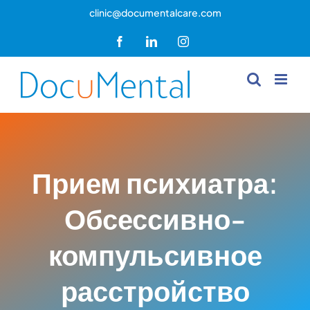
Skip
clinic@documentalcare.com
to
Facebook
LinkedIn
Instagram
content
Прием психиатра:
Обсессивно-
компульсивное
расстройство