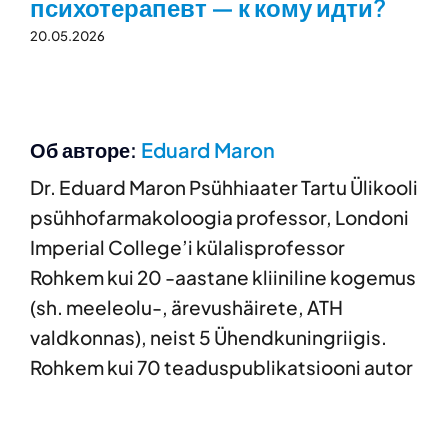
психотерапевт — к кому идти?
20.05.2026
Об авторе:
Eduard Maron
Dr. Eduard Maron Psühhiaater Tartu Ülikooli
psühhofarmakoloogia professor, Londoni
Imperial College’i külalisprofessor
Rohkem kui 20 -aastane kliiniline kogemus
(sh. meeleolu-, ärevushäirete, ATH
valdkonnas), neist 5 Ühendkuningriigis.
Rohkem kui 70 teaduspublikatsiooni autor